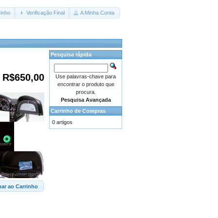
inho
Verificação Final
A Minha Conta
Pesquisa rápida
R$650,00
Use palavras-chave para
encontrar o produto que
procura.
Pesquisa Avançada
Carrinho de Compras
0 artigos
nar ao Carrinho