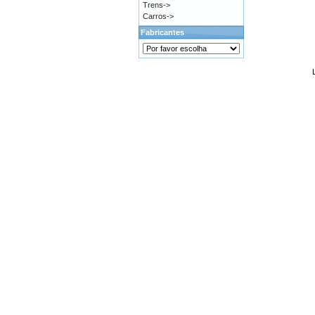
Trens->
Carros->
Fabricantes