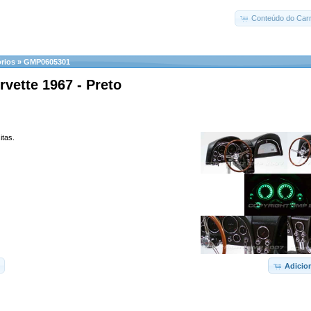
Conteúdo do Carr
rios
»
GMP0605301
rvette 1967 - Preto
itas.
Adicio