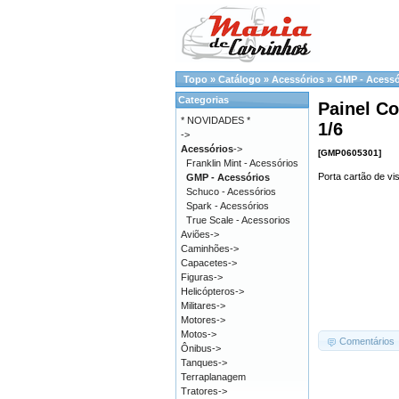
Topo
»
Catálogo
»
Acessórios
»
GMP - Acessó
Categorias
Painel Co
* NOVIDADES *
1/6
->
Acessórios
->
[GMP0605301]
Franklin Mint - Acessórios
Porta cartão de vis
GMP - Acessórios
Schuco - Acessórios
Spark - Acessórios
True Scale - Acessorios
Aviões->
Caminhões->
Capacetes->
Figuras->
Helicópteros->
Militares->
Motores->
Motos->
Comentários
Ônibus->
Tanques->
Terraplanagem
Tratores->