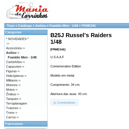
Topo
»
Catálogo
»
Aviões
»
Franklin Mint - 1/48
»
FRME346
Categorias
B25J Russel's Raiders
* NOVIDADES *
1/48
->
Acessórios->
[FRME346]
Aviões
->
U.S.A.A.F
Franklin Mint - 1/48
Caminhões->
Comemorative Edition
Capacetes->
Figuras->
Modelo em metal.
Helicópteros->
Militares->
Comprimento: 34 cm.
Motores->
Motos->
Abertura das asas: 43 cm.
Ônibus->
Tanques->
Comentários
Terraplanagem
Tratores->
Trens->
Carros->
Fabricantes