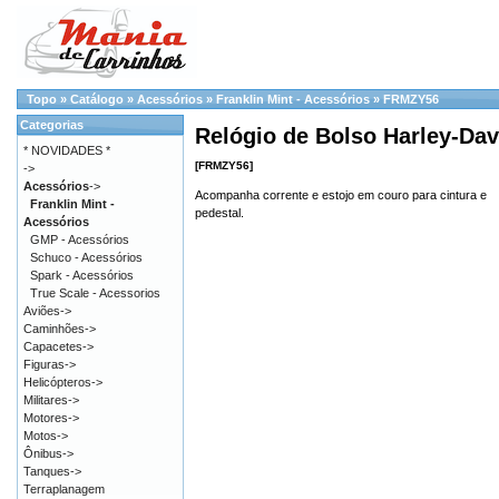
Topo
»
Catálogo
»
Acessórios
»
Franklin Mint - Acessórios
»
FRMZY56
Categorias
Relógio de Bolso Harley-Da
* NOVIDADES *
[FRMZY56]
->
Acessórios
->
Acompanha corrente e estojo em couro para cintura e
Franklin Mint -
pedestal.
Acessórios
GMP - Acessórios
Schuco - Acessórios
Spark - Acessórios
True Scale - Acessorios
Aviões->
Caminhões->
Capacetes->
Figuras->
Helicópteros->
Militares->
Motores->
Motos->
Ônibus->
Tanques->
Terraplanagem