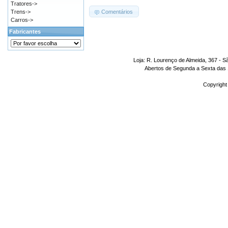
Tratores->
Comentários
Trens->
Carros->
Fabricantes
Loja: R. Lourenço de Almeida, 367 - S
Abertos de Segunda a Sexta das 1
Copyright