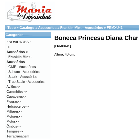
Topo
»
Catálogo
»
Acessórios
»
Franklin Mint - Acessórios
»
FRMXU41
Categorias
Boneca Princesa Diana Char
* NOVIDADES *
[FRMXU41]
->
Acessórios
->
Altura: 48 cm.
Franklin Mint -
Acessórios
GMP - Acessórios
Schuco - Acessórios
Spark - Acessórios
True Scale - Acessorios
Aviões->
Caminhões->
Capacetes->
Figuras->
Helicópteros->
Militares->
Motores->
Motos->
Ônibus->
Tanques->
Terraplanagem