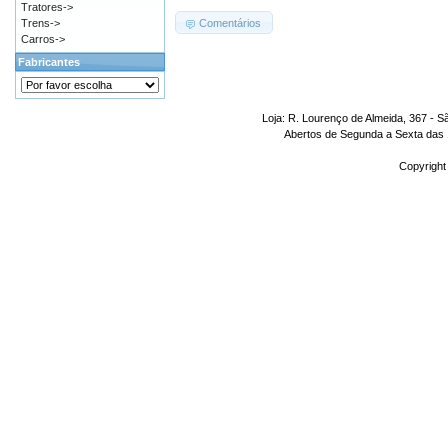
Tratores->
Comentários
Trens->
Carros->
Fabricantes
Loja: R. Lourenço de Almeida, 367 - S
Abertos de Segunda a Sexta das 1
Copyright