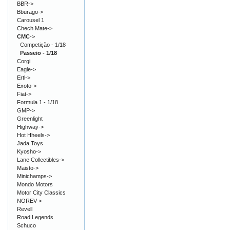
BBR->
Bburago->
Carousel 1
Chech Mate->
CMC
->
Competição - 1/18
Passeio - 1/18
Corgi
Eagle->
Ertl->
Exoto->
Fiat->
Formula 1 - 1/18
GMP->
Greenlight
Highway->
Hot Hheels->
Jada Toys
Kyosho->
Lane Collectibles->
Maisto->
Minichamps->
Mondo Motors
Motor City Classics
NOREV->
Revell
Road Legends
Schuco