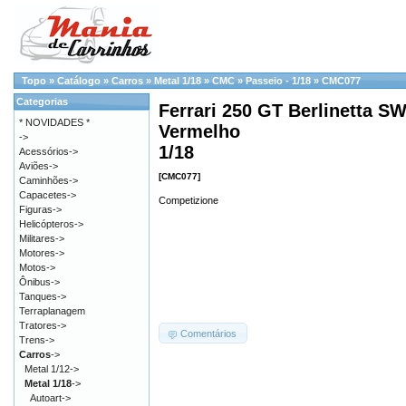
Topo
»
Catálogo
»
Carros
»
Metal 1/18
»
CMC
»
Passeio - 1/18
»
CMC077
Categorias
Ferrari 250 GT Berlinetta S
* NOVIDADES *
Vermelho
->
1/18
Acessórios->
Aviões->
[CMC077]
Caminhões->
Capacetes->
Competizione
Figuras->
Helicópteros->
Militares->
Motores->
Motos->
Ônibus->
Tanques->
Terraplanagem
Tratores->
Comentários
Trens->
Carros
->
Metal 1/12->
Metal 1/18
->
Autoart->