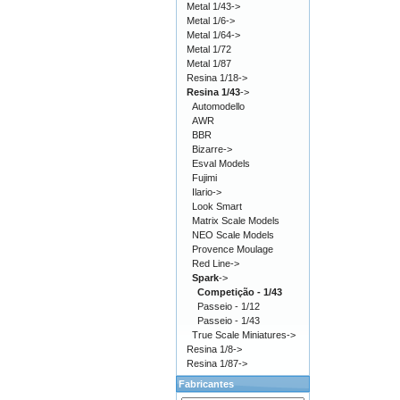
Metal 1/43->
Metal 1/6->
Metal 1/64->
Metal 1/72
Metal 1/87
Resina 1/18->
Resina 1/43
->
Automodello
AWR
BBR
Bizarre->
Esval Models
Fujimi
Ilario->
Look Smart
Matrix Scale Models
NEO Scale Models
Provence Moulage
Red Line->
Spark
->
Competição - 1/43
Passeio - 1/12
Passeio - 1/43
True Scale Miniatures->
Resina 1/8->
Resina 1/87->
Fabricantes