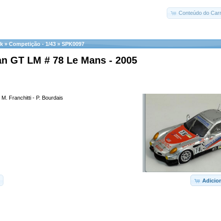
Conteúdo do Carr
k
»
Competição - 1/43
»
SPK0097
an GT LM # 78 Le Mans - 2005
- M. Franchitti - P. Bourdais
Adicio