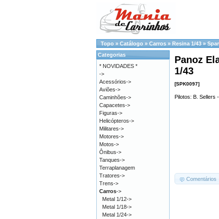
Topo
»
Catálogo
»
Carros
»
Resina 1/43
»
Spar
Categorias
Panoz El
* NOVIDADES *
1/43
->
Acessórios->
[SPK0097]
Aviões->
Pilotos: B. Sellers 
Caminhões->
Capacetes->
Figuras->
Helicópteros->
Militares->
Motores->
Motos->
Ônibus->
Tanques->
Terraplanagem
Tratores->
Comentários
Trens->
Carros
->
Metal 1/12->
Metal 1/18->
Metal 1/24->