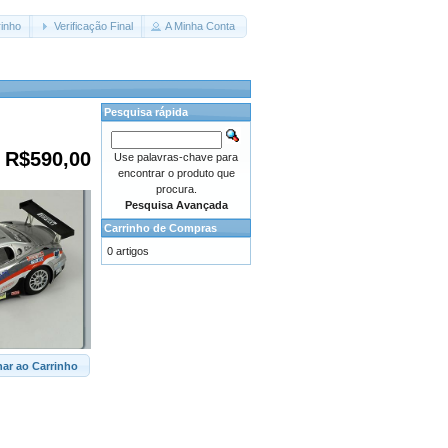
inho
Verificação Final
A Minha Conta
Pesquisa rápida
R$590,00
Use palavras-chave para
encontrar o produto que
procura.
Pesquisa Avançada
Carrinho de Compras
0 artigos
nar ao Carrinho