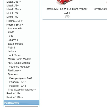
Metal 1/43->
Metal 1/6->
Ferrari 375 Plus # 4 Le Mans Winner -
Ferrari 250
Metal 1/64->
1954
Metal 1/72
1/43
Metal 1/87
Resina 1/18->
Resina 1/43
->
Automodello
AWR
BBR
Bizarre->
Esval Models
Fujimi
Ilario->
Look Smart
Matrix Scale Models
NEO Scale Models
Provence Moulage
Red Line->
Spark
->
Competição - 1/43
Passeio - 1/12
Passeio - 1/43
True Scale Miniatures->
Resina 1/8->
Resina 1/87->
Fabricantes