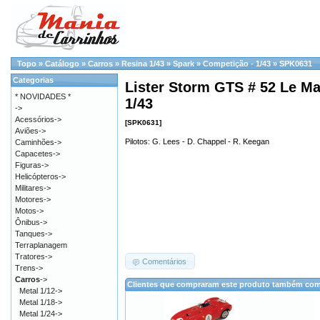
Topo
»
Catálogo
»
Carros
»
Resina 1/43
»
Spark
»
Competição - 1/43
»
SPK0631
Categorias
Lister Storm GTS # 52 Le Ma
* NOVIDADES *
1/43
->
Acessórios->
[SPK0631]
Aviões->
Pilotos: G. Lees - D. Chappel - R. Keegan
Caminhões->
Capacetes->
Figuras->
Helicópteros->
Militares->
Motores->
Motos->
Ônibus->
Tanques->
Terraplanagem
Tratores->
Comentários
Trens->
Carros
->
Clientes que compraram este produto também co
Metal 1/12->
Metal 1/18->
Metal 1/24->