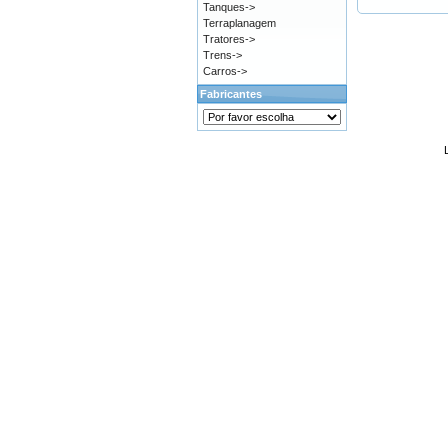
Tanques->
Terraplanagem
Tratores->
Trens->
Carros->
Fabricantes