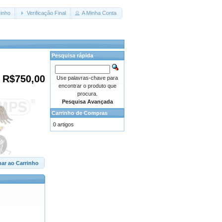
inho
Verificação Final
A Minha Conta
Pesquisa rápida
R$750,00
Use palavras-chave para
encontrar o produto que
procura.
Pesquisa Avançada
Carrinho de Compras
0 artigos
nar ao Carrinho