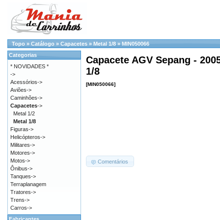
Topo
»
Catálogo
»
Capacetes
»
Metal 1/8
»
MIN050066
Categorias
Capacete AGV Sepang - 2005 
* NOVIDADES *
1/8
->
Acessórios->
[MIN050066]
Aviões->
Caminhões->
Capacetes
->
Metal 1/2
Metal 1/8
Figuras->
Helicópteros->
Militares->
Motores->
Motos->
Comentários
Ônibus->
Tanques->
Terraplanagem
Tratores->
Trens->
Carros->
Fabricantes