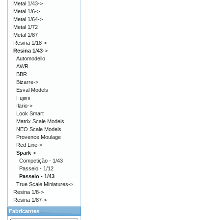
Metal 1/43->
Metal 1/6->
Metal 1/64->
Metal 1/72
Metal 1/87
Resina 1/18->
Resina 1/43
->
Automodello
AWR
BBR
Bizarre->
Esval Models
Fujimi
Ilario->
Look Smart
Matrix Scale Models
NEO Scale Models
Provence Moulage
Red Line->
Spark
->
Competição - 1/43
Passeio - 1/12
Passeio - 1/43
True Scale Miniatures->
Resina 1/8->
Resina 1/87->
Fabricantes