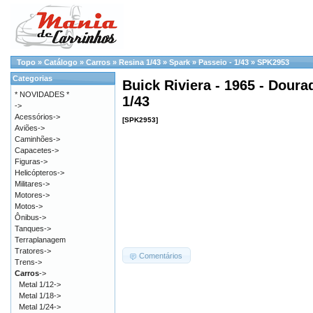
Topo
»
Catálogo
»
Carros
»
Resina 1/43
»
Spark
»
Passeio - 1/43
»
SPK2953
Categorias
Buick Riviera - 1965 - Doura
* NOVIDADES *
1/43
->
Acessórios->
[SPK2953]
Aviões->
Caminhões->
Capacetes->
Figuras->
Helicópteros->
Militares->
Motores->
Motos->
Ônibus->
Tanques->
Terraplanagem
Tratores->
Comentários
Trens->
Carros
->
Metal 1/12->
Metal 1/18->
Metal 1/24->