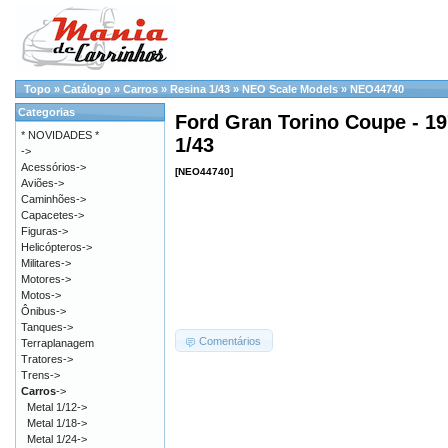
Topo
»
Catálogo
»
Carros
»
Resina 1/43
»
NEO Scale Models
»
NEO44740
Categorias
Ford Gran Torino Coupe - 19
* NOVIDADES *
1/43
->
Acessórios->
[NEO44740]
Aviões->
Caminhões->
Capacetes->
Figuras->
Helicópteros->
Militares->
Motores->
Motos->
Ônibus->
Tanques->
Comentários
Terraplanagem
Tratores->
Trens->
Carros
->
Metal 1/12->
Metal 1/18->
Metal 1/24->