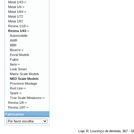
Metal 1/43->
Metal 1/6->
Metal 1/64->
Metal 1/72
Metal 1/87
Resina 1/18->
Resina 1/43
->
Automodello
AWR
BBR
Bizarre->
Esval Models
Fujimi
Ilario->
Look Smart
Matrix Scale Models
NEO Scale Models
Provence Moulage
Red Line->
Spark->
True Scale Miniatures->
Resina 1/8->
Resina 1/87->
Fabricantes
Loja: R. Lourenço de Almeida, 367 - S