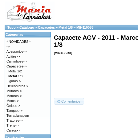
Topo
»
Catálogo
»
Capacetes
»
Metal 1/8
»
MIN110058
Categorias
Capacete AGV - 2011 - Marco
* NOVIDADES *
1/8
->
Acessórios->
[MIN110058]
Aviões->
Caminhões->
Capacetes
->
Metal 1/2
Metal 1/8
Figuras->
Helicópteros->
Militares->
Motores->
Motos->
Comentários
Ônibus->
Tanques->
Terraplanagem
Tratores->
Trens->
Carros->
Fabricantes