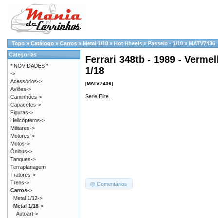
Topo
»
Catálogo
»
Carros
»
Metal 1/18
»
Hot Hheels
»
Passeio - 1/18
»
MATV7436
Categorias
Ferrari 348tb - 1989 - Verme
* NOVIDADES *
1/18
->
Acessórios->
[MATV7436]
Aviões->
Serie Elite.
Caminhões->
Capacetes->
Figuras->
Helicópteros->
Militares->
Motores->
Motos->
Ônibus->
Tanques->
Terraplanagem
Tratores->
Trens->
Comentários
Carros
->
Metal 1/12->
Metal 1/18
->
Autoart->