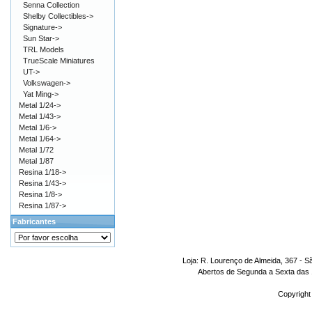
Senna Collection
Shelby Collectibles->
Signature->
Sun Star->
TRL Models
TrueScale Miniatures
UT->
Volkswagen->
Yat Ming->
Metal 1/24->
Metal 1/43->
Metal 1/6->
Metal 1/64->
Metal 1/72
Metal 1/87
Resina 1/18->
Resina 1/43->
Resina 1/8->
Resina 1/87->
Fabricantes
Loja: R. Lourenço de Almeida, 367 - S
Abertos de Segunda a Sexta das 1
Copyright