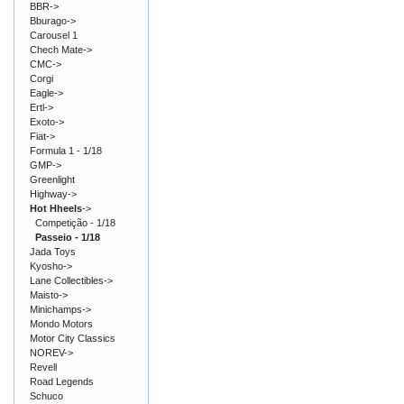
BBR->
Bburago->
Carousel 1
Chech Mate->
CMC->
Corgi
Eagle->
Ertl->
Exoto->
Fiat->
Formula 1 - 1/18
GMP->
Greenlight
Highway->
Hot Hheels
->
Competição - 1/18
Passeio - 1/18
Jada Toys
Kyosho->
Lane Collectibles->
Maisto->
Minichamps->
Mondo Motors
Motor City Classics
NOREV->
Revell
Road Legends
Schuco