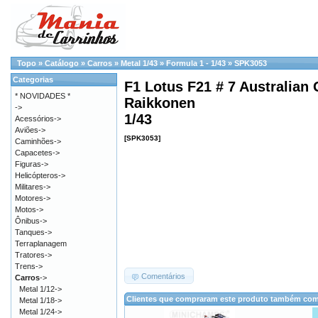
Topo
»
Catálogo
»
Carros
»
Metal 1/43
»
Formula 1 - 1/43
»
SPK3053
Categorias
F1 Lotus F21 # 7 Australian 
* NOVIDADES *
Raikkonen
->
1/43
Acessórios->
Aviões->
[SPK3053]
Caminhões->
Capacetes->
Figuras->
Helicópteros->
Militares->
Motores->
Motos->
Ônibus->
Tanques->
Terraplanagem
Tratores->
Trens->
Comentários
Carros
->
Metal 1/12->
Clientes que compraram este produto também co
Metal 1/18->
Metal 1/24->