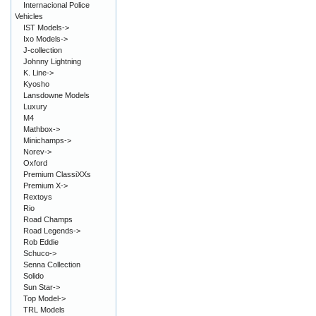
Internacional Police
Vehicles
IST Models->
Ixo Models->
J-collection
Johnny Lightning
K. Line->
Kyosho
Lansdowne Models
Luxury
M4
Mathbox->
Minichamps->
Norev->
Oxford
Premium ClassiXXs
Premium X->
Rextoys
Rio
Road Champs
Road Legends->
Rob Eddie
Schuco->
Senna Collection
Solido
Sun Star->
Top Model->
TRL Models