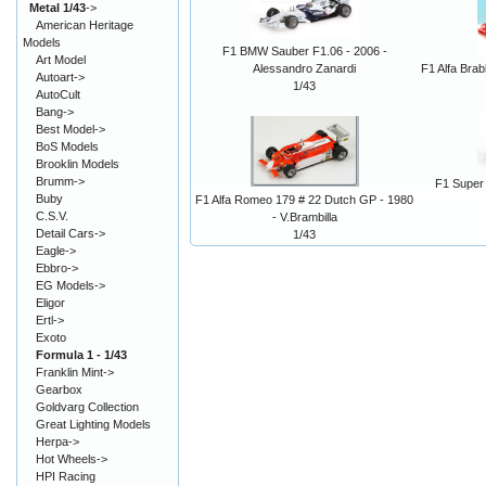
Metal 1/43
->
American Heritage
Models
F1 BMW Sauber F1.06 - 2006 -
Art Model
Alessandro Zanardi
F1 Alfa Bra
Autoart->
1/43
AutoCult
Bang->
Best Model->
BoS Models
Brooklin Models
Brumm->
F1 Super 
Buby
F1 Alfa Romeo 179 # 22 Dutch GP - 1980
C.S.V.
- V.Brambilla
Detail Cars->
1/43
Eagle->
Ebbro->
EG Models->
Eligor
Ertl->
Exoto
Formula 1 - 1/43
Franklin Mint->
Gearbox
Goldvarg Collection
Great Lighting Models
Herpa->
Hot Wheels->
HPI Racing