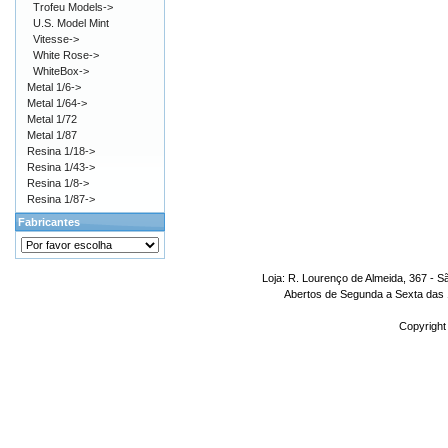
Trofeu Models->
U.S. Model Mint
Vitesse->
White Rose->
WhiteBox->
Metal 1/6->
Metal 1/64->
Metal 1/72
Metal 1/87
Resina 1/18->
Resina 1/43->
Resina 1/8->
Resina 1/87->
Fabricantes
Loja: R. Lourenço de Almeida, 367 - S
Abertos de Segunda a Sexta das 1
Copyright