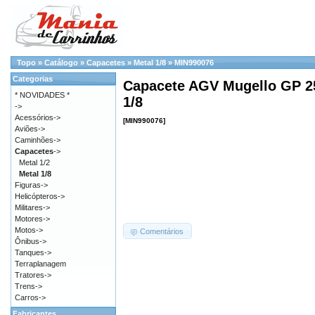
Topo
»
Catálogo
»
Capacetes
»
Metal 1/8
»
MIN990076
Categorias
Capacete AGV Mugello GP 250
* NOVIDADES *
1/8
->
Acessórios->
[MIN990076]
Aviões->
Caminhões->
Capacetes
->
Metal 1/2
Metal 1/8
Figuras->
Helicópteros->
Militares->
Motores->
Motos->
Comentários
Ônibus->
Tanques->
Terraplanagem
Tratores->
Trens->
Carros->
Fabricantes