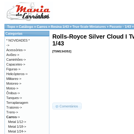
Topo
»
Catálogo
»
Carros
»
Resina 1/43
»
True Scale Miniatures
»
Passeio - 1/43
Categorias
Rolls-Royce Silver Cloud I T
* NOVIDADES *
1/43
->
Acessórios->
[TSM134352]
Aviões->
Caminhões->
Capacetes->
Figuras->
Helicópteros->
Militares->
Motores->
Motos->
Ônibus->
Tanques->
Terraplanagem
Comentários
Tratores->
Trens->
Carros
->
Metal 1/12->
Metal 1/18->
Metal 1/24->