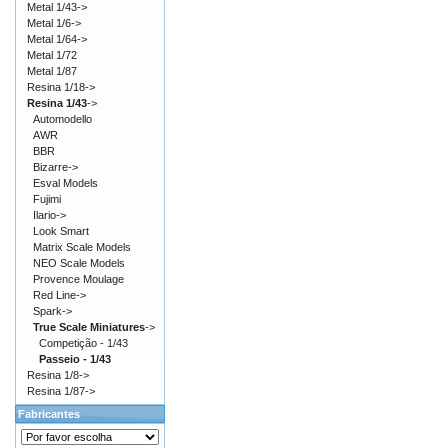
Metal 1/43->
Metal 1/6->
Metal 1/64->
Metal 1/72
Metal 1/87
Resina 1/18->
Resina 1/43
->
Automodello
AWR
BBR
Bizarre->
Esval Models
Fujimi
Ilario->
Look Smart
Matrix Scale Models
NEO Scale Models
Provence Moulage
Red Line->
Spark->
True Scale Miniatures
->
Competição - 1/43
Passeio - 1/43
Resina 1/8->
Resina 1/87->
Fabricantes