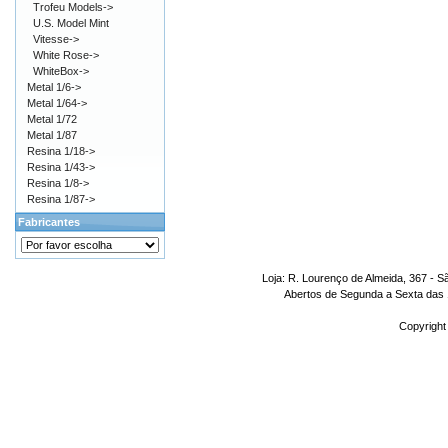
Trofeu Models->
U.S. Model Mint
Vitesse->
White Rose->
WhiteBox->
Metal 1/6->
Metal 1/64->
Metal 1/72
Metal 1/87
Resina 1/18->
Resina 1/43->
Resina 1/8->
Resina 1/87->
Fabricantes
Loja: R. Lourenço de Almeida, 367 - S
Abertos de Segunda a Sexta das 1
Copyright