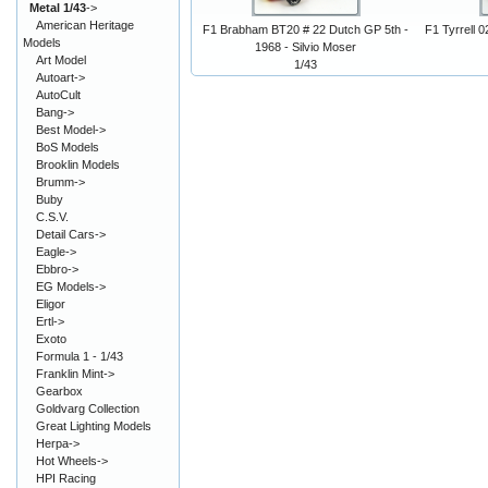
Metal 1/43
->
American Heritage
F1 Brabham BT20 # 22 Dutch GP 5th -
F1 Tyrrell 
Models
1968 - Silvio Moser
Art Model
1/43
Autoart->
AutoCult
Bang->
Best Model->
BoS Models
Brooklin Models
Brumm->
Buby
C.S.V.
Detail Cars->
Eagle->
Ebbro->
EG Models->
Eligor
Ertl->
Exoto
Formula 1 - 1/43
Franklin Mint->
Gearbox
Goldvarg Collection
Great Lighting Models
Herpa->
Hot Wheels->
HPI Racing