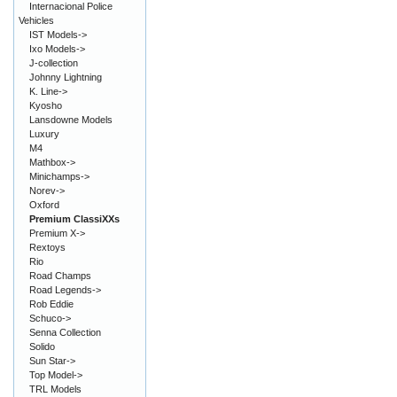
Internacional Police
Vehicles
IST Models->
Ixo Models->
J-collection
Johnny Lightning
K. Line->
Kyosho
Lansdowne Models
Luxury
M4
Mathbox->
Minichamps->
Norev->
Oxford
Premium ClassiXXs
Premium X->
Rextoys
Rio
Road Champs
Road Legends->
Rob Eddie
Schuco->
Senna Collection
Solido
Sun Star->
Top Model->
TRL Models