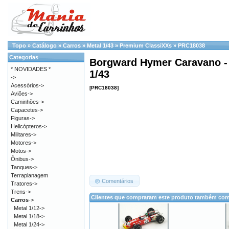
Topo
»
Catálogo
»
Carros
»
Metal 1/43
»
Premium ClassiXXs
»
PRC18038
Categorias
Borgward Hymer Caravano -
* NOVIDADES *
1/43
->
Acessórios->
[PRC18038]
Aviões->
Caminhões->
Capacetes->
Figuras->
Helicópteros->
Militares->
Motores->
Motos->
Ônibus->
Tanques->
Terraplanagem
Comentários
Tratores->
Trens->
Clientes que compraram este produto também co
Carros
->
Metal 1/12->
Metal 1/18->
Metal 1/24->