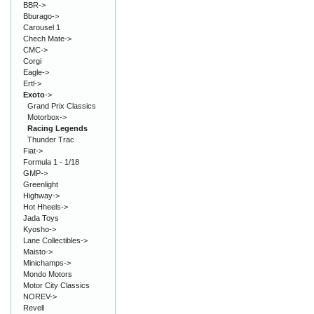
BBR->
Bburago->
Carousel 1
Chech Mate->
CMC->
Corgi
Eagle->
Ertl->
Exoto
->
Grand Prix Classics
Motorbox->
Racing Legends
Thunder Trac
Fiat->
Formula 1 - 1/18
GMP->
Greenlight
Highway->
Hot Hheels->
Jada Toys
Kyosho->
Lane Collectibles->
Maisto->
Minichamps->
Mondo Motors
Motor City Classics
NOREV->
Revell