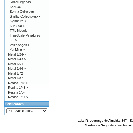
Road Legends
Schuco
Senna Collection
Shelby Collectibles->
Signature->
Sun Star->
TRL Models
TrueScale Miniatures
UT->
Volkswagen->
Yat Ming->
Metal 1/24->
Metal 1/43->
Metal 1/6->
Metal 1/64->
Metal 1/72
Metal 1/87
Resina 1/18->
Resina 1/43->
Resina 1/8->
Resina 1/87->
Fabricantes
Loja: R. Lourenço de Almeida, 367 - S
Abertos de Segunda a Sexta das 1