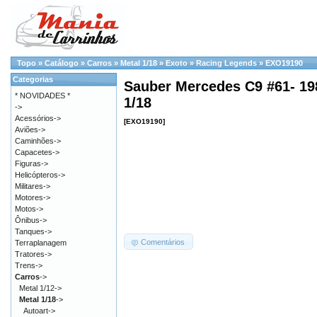
Topo
»
Catálogo
»
Carros
»
Metal 1/18
»
Exoto
»
Racing Legends
»
EXO19190
Categorias
Sauber Mercedes C9 #61- 19
* NOVIDADES *
1/18
->
Acessórios->
[EXO19190]
Aviões->
Caminhões->
Capacetes->
Figuras->
Helicópteros->
Militares->
Motores->
Motos->
Ônibus->
Tanques->
Comentários
Terraplanagem
Tratores->
Trens->
Carros
->
Metal 1/12->
Metal 1/18
->
Autoart->