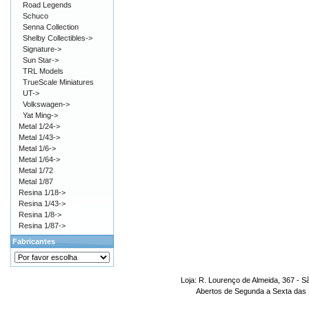
Road Legends
Schuco
Senna Collection
Shelby Collectibles->
Signature->
Sun Star->
TRL Models
TrueScale Miniatures
UT->
Volkswagen->
Yat Ming->
Metal 1/24->
Metal 1/43->
Metal 1/6->
Metal 1/64->
Metal 1/72
Metal 1/87
Resina 1/18->
Resina 1/43->
Resina 1/8->
Resina 1/87->
Fabricantes
Loja: R. Lourenço de Almeida, 367 - S
Abertos de Segunda a Sexta das 1