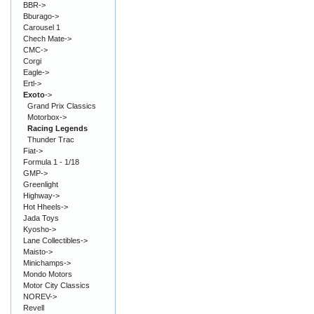
BBR->
Bburago->
Carousel 1
Chech Mate->
CMC->
Corgi
Eagle->
Ertl->
Exoto
->
Grand Prix Classics
Motorbox->
Racing Legends
Thunder Trac
Fiat->
Formula 1 - 1/18
GMP->
Greenlight
Highway->
Hot Hheels->
Jada Toys
Kyosho->
Lane Collectibles->
Maisto->
Minichamps->
Mondo Motors
Motor City Classics
NOREV->
Revell