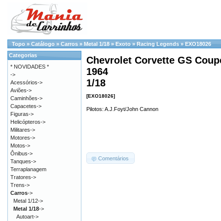
Topo
»
Catálogo
»
Carros
»
Metal 1/18
»
Exoto
»
Racing Legends
»
EXO18026
Categorias
Chevrolet Corvette GS Coupe
* NOVIDADES *
1964
->
1/18
Acessórios->
Aviões->
[EXO18026]
Caminhões->
Capacetes->
Pilotos: A.J.Foyt/John Cannon
Figuras->
Helicópteros->
Militares->
Motores->
Motos->
Ônibus->
Comentários
Tanques->
Terraplanagem
Tratores->
Trens->
Carros
->
Metal 1/12->
Metal 1/18
->
Autoart->