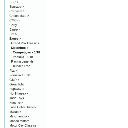
BBR->
Bburago->
Carousel 1
Chech Mate->
CMC->
Corgi
Eagle->
Ertl->
Exoto
->
Grand Prix Classics
Motorbox
->
Competição - 1/18
Passeio - 1/18
Racing Legends
Thunder Trac
Fiat->
Formula 1 - 1/18
GMP->
Greenlight
Highway->
Hot Hheels->
Jada Toys
Kyosho->
Lane Collectibles->
Maisto->
Minichamps->
Mondo Motors
Motor City Classics