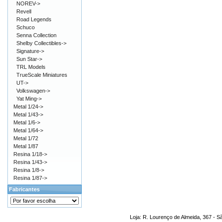
NOREV->
Revell
Road Legends
Schuco
Senna Collection
Shelby Collectibles->
Signature->
Sun Star->
TRL Models
TrueScale Miniatures
UT->
Volkswagen->
Yat Ming->
Metal 1/24->
Metal 1/43->
Metal 1/6->
Metal 1/64->
Metal 1/72
Metal 1/87
Resina 1/18->
Resina 1/43->
Resina 1/8->
Resina 1/87->
Fabricantes
Loja: R. Lourenço de Almeida, 367 - S