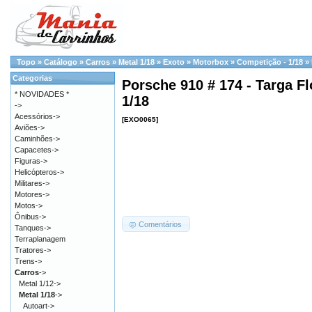
Topo
»
Catálogo
»
Carros
»
Metal 1/18
»
Exoto
»
Motorbox
»
Competição - 1/18
»
Categorias
Porsche 910 # 174 - Targa Fl
* NOVIDADES *
1/18
->
Acessórios->
[EXO0065]
Aviões->
Caminhões->
Capacetes->
Figuras->
Helicópteros->
Militares->
Motores->
Motos->
Ônibus->
Comentários
Tanques->
Terraplanagem
Tratores->
Trens->
Carros
->
Metal 1/12->
Metal 1/18
->
Autoart->