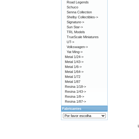
Road Legends
Schuco
Senna Collection
Shelby Collectibles->
Signature->
Sun Star->
TRL Models
TrueScale Miniatures
UT->
Volkswagen->
Yat Ming->
Metal 1/24->
Metal 1/43->
Metal 1/6->
Metal 1/64->
Metal 1/72
Metal 1/87
Resina 1/18->
Resina 1/43->
Resina 1/8->
Resina 1/87->
Fabricantes