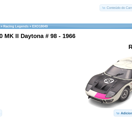
Conteúdo do Carr
»
Racing Legends
»
EXO18049
 MK II Daytona # 98 - 1966
R
Adicio