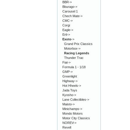
BBR->
Bburago->
Carousel 1
Chech Mate->
CMC->
Corgi
Eagle->
Ertl->
Exoto
->
Grand Prix Classics
Motorbox->
Racing Legends
Thunder Trac
Fiat->
Formula 1 - 1/18
GMP->
Greenlight
Highway->
Hot Hheels->
Jada Toys
Kyosho->
Lane Collectibles->
Maisto->
Minichamps->
Mondo Motors
Motor City Classics
NOREV->
Revell