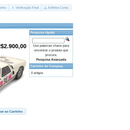
inho
Verificação Final
A Minha Conta
Pesquisa rápida
$2.900,00
Use palavras-chave para
encontrar o produto que
procura.
Pesquisa Avançada
Carrinho de Compras
0 artigos
nar ao Carrinho