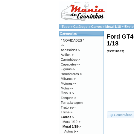
Topo
»
Catálogo
»
Carros
»
Metal 1/18
»
Exoto
Categorias
Ford GT40
* NOVIDADES *
1/18
->
Acessórios->
[EXO18049]
Aviões->
Caminhões->
Capacetes->
Figuras->
Helicópteros->
Militares->
Motores->
Motos->
Ônibus->
Tanques->
Terraplanagem
Tratores->
Trens->
Comentários
Carros
->
Metal 1/12->
Metal 1/18
->
Autoart->