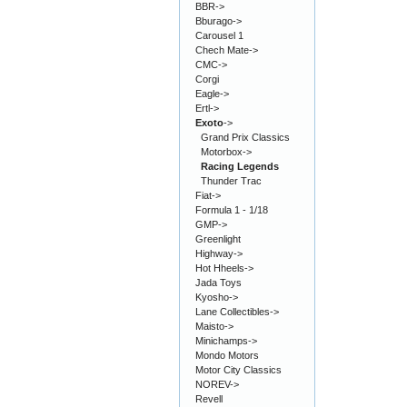
BBR->
Bburago->
Carousel 1
Chech Mate->
CMC->
Corgi
Eagle->
Ertl->
Exoto
->
Grand Prix Classics
Motorbox->
Racing Legends
Thunder Trac
Fiat->
Formula 1 - 1/18
GMP->
Greenlight
Highway->
Hot Hheels->
Jada Toys
Kyosho->
Lane Collectibles->
Maisto->
Minichamps->
Mondo Motors
Motor City Classics
NOREV->
Revell