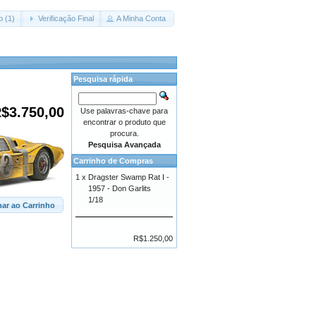
o (1)
Verificação Final
A Minha Conta
Pesquisa rápida
$3.750,00
Use palavras-chave para
encontrar o produto que
procura.
Pesquisa Avançada
Carrinho de Compras
1 x
Dragster Swamp Rat I -
1957 - Don Garlits
1/18
nar ao Carrinho
R$1.250,00