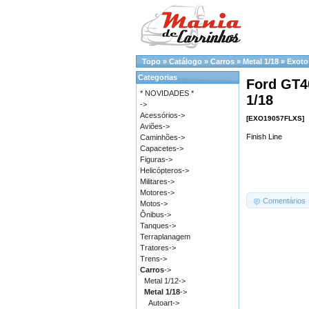
Topo
»
Catálogo
»
Carros
»
Metal 1/18
»
Exoto
Categorias
Ford GT4
* NOVIDADES *
1/18
->
Acessórios->
[EXO19057FLXS]
Aviões->
Finish Line
Caminhões->
Capacetes->
Figuras->
Helicópteros->
Militares->
Motores->
Comentários
Motos->
Ônibus->
Tanques->
Terraplanagem
Tratores->
Trens->
Carros
->
Metal 1/12->
Metal 1/18
->
Autoart->