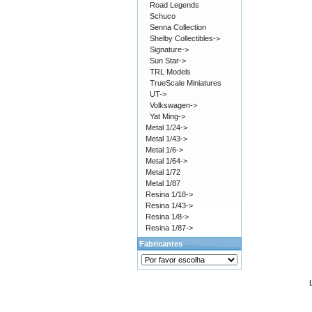
Road Legends
Schuco
Senna Collection
Shelby Collectibles->
Signature->
Sun Star->
TRL Models
TrueScale Miniatures
UT->
Volkswagen->
Yat Ming->
Metal 1/24->
Metal 1/43->
Metal 1/6->
Metal 1/64->
Metal 1/72
Metal 1/87
Resina 1/18->
Resina 1/43->
Resina 1/8->
Resina 1/87->
Fabricantes