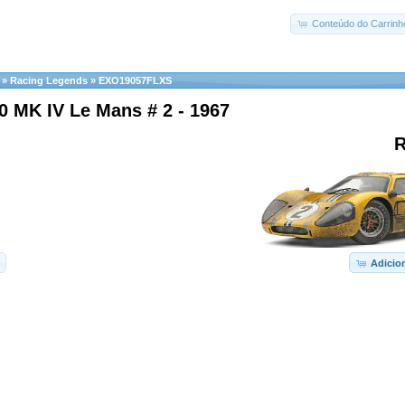
Conteúdo do Carrinh
»
Racing Legends
»
EXO19057FLXS
0 MK IV Le Mans # 2 - 1967
R
Adicio