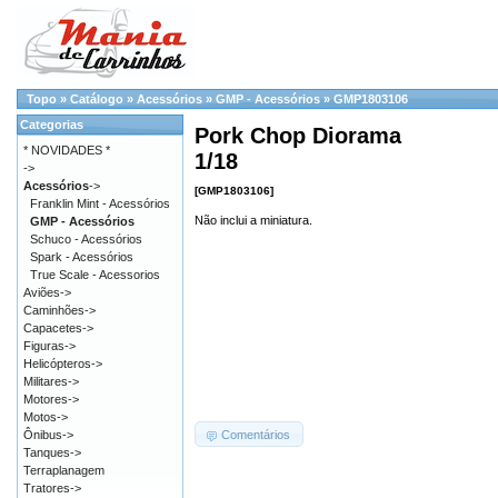
Topo
»
Catálogo
»
Acessórios
»
GMP - Acessórios
»
GMP1803106
Categorias
Pork Chop Diorama
* NOVIDADES *
1/18
->
Acessórios
->
[GMP1803106]
Franklin Mint - Acessórios
Não inclui a miniatura.
GMP - Acessórios
Schuco - Acessórios
Spark - Acessórios
True Scale - Acessorios
Aviões->
Caminhões->
Capacetes->
Figuras->
Helicópteros->
Militares->
Motores->
Motos->
Comentários
Ônibus->
Tanques->
Terraplanagem
Tratores->