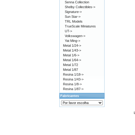
Senna Collection
Shelby Collectibles->
Signature->
Sun Star->
TRL Models
TrueScale Miniatures
UT->
Volkswagen->
Yat Ming->
Metal 1/24->
Metal 1/43->
Metal 1/6->
Metal 1/64->
Metal 1/72
Metal 1/87
Resina 1/18->
Resina 1/43->
Resina 1/8->
Resina 1/87->
Fabricantes