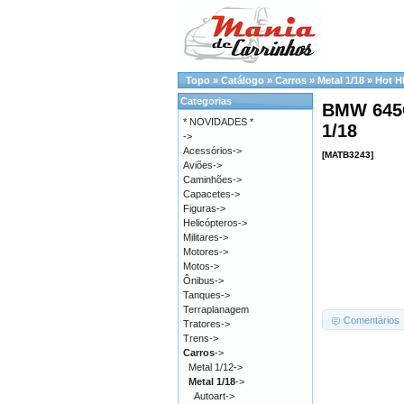
Topo
»
Catálogo
»
Carros
»
Metal 1/18
»
Hot H
Categorias
BMW 645C
* NOVIDADES *
1/18
->
Acessórios->
[MATB3243]
Aviões->
Caminhões->
Capacetes->
Figuras->
Helicópteros->
Militares->
Motores->
Motos->
Ônibus->
Tanques->
Terraplanagem
Comentários
Tratores->
Trens->
Carros
->
Metal 1/12->
Metal 1/18
->
Autoart->