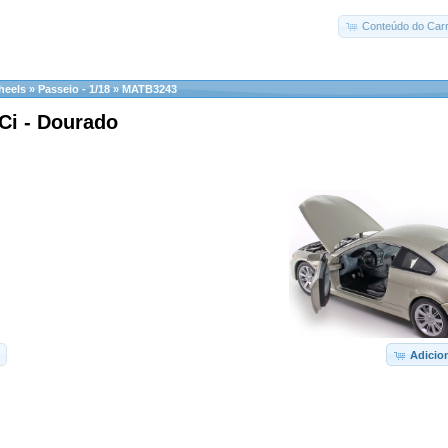
Conteúdo do Carr
heels
»
Passeio - 1/18
»
MATB3243
i - Dourado
Adicio