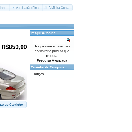
inho
Verificação Final
A Minha Conta
Pesquisa rápida
R$850,00
Use palavras-chave para
encontrar o produto que
procura.
Pesquisa Avançada
Carrinho de Compras
0 artigos
nar ao Carrinho