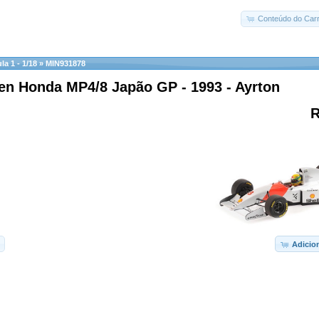
Conteúdo do Carr
a 1 - 1/18
»
MIN931878
en Honda MP4/8 Japão GP - 1993 - Ayrton
R
Adicio