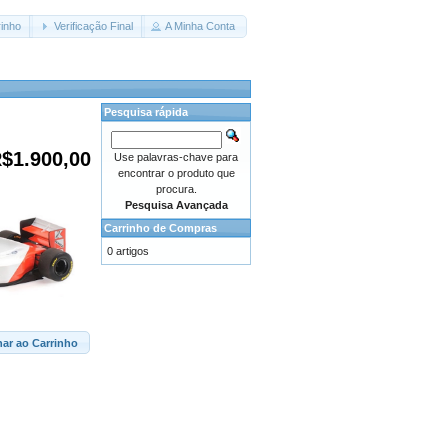
inho
Verificação Final
A Minha Conta
Pesquisa rápida
$1.900,00
Use palavras-chave para
encontrar o produto que
procura.
Pesquisa Avançada
Carrinho de Compras
0 artigos
nar ao Carrinho