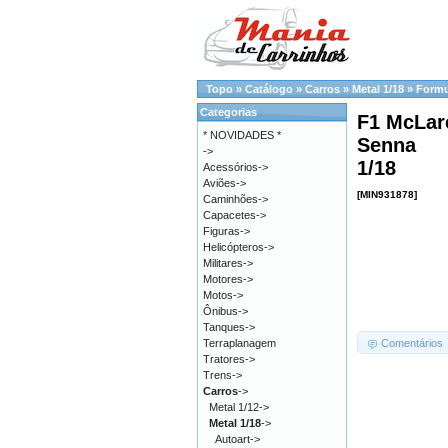
Topo
»
Catálogo
»
Carros
»
Metal 1/18
»
Formul
Categorias
F1 McLar
* NOVIDADES *
Senna
->
1/18
Acessórios->
Aviões->
[MIN931878]
Caminhões->
Capacetes->
Figuras->
Helicópteros->
Militares->
Motores->
Motos->
Ônibus->
Tanques->
Comentários
Terraplanagem
Tratores->
Trens->
Carros
->
Metal 1/12->
Metal 1/18
->
Autoart->