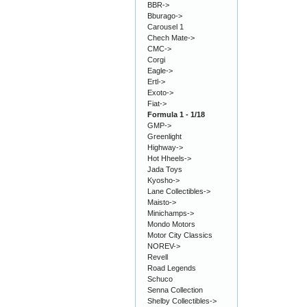
BBR->
Bburago->
Carousel 1
Chech Mate->
CMC->
Corgi
Eagle->
Ertl->
Exoto->
Fiat->
Formula 1 - 1/18
GMP->
Greenlight
Highway->
Hot Hheels->
Jada Toys
Kyosho->
Lane Collectibles->
Maisto->
Minichamps->
Mondo Motors
Motor City Classics
NOREV->
Revell
Road Legends
Schuco
Senna Collection
Shelby Collectibles->