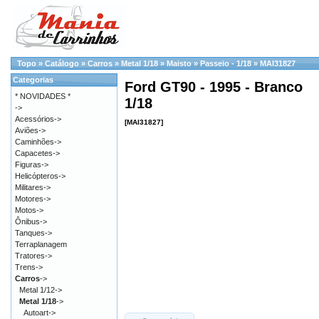
Topo
»
Catálogo
»
Carros
»
Metal 1/18
»
Maisto
»
Passeio - 1/18
»
MAI31827
Categorias
Ford GT90 - 1995 - Branco
* NOVIDADES *
1/18
->
Acessórios->
[MAI31827]
Aviões->
Caminhões->
Capacetes->
Figuras->
Helicópteros->
Militares->
Motores->
Motos->
Ônibus->
Tanques->
Terraplanagem
Tratores->
Trens->
Carros
->
Metal 1/12->
Metal 1/18
->
Autoart->