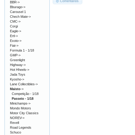
Comentários
BBR->
Bburago->
Carousel 1
Chech Mate->
CMC->
Corgi
Eagle->
Ertl->
Exoto->
Fiat->
Formula 1 - 1/18
GMP->
Greenlight
Highway->
Hot Hheels->
Jada Toys
Kyosho->
Lane Collectibles->
Maisto
->
Competição - 1/18
Passeio - 1/18
Minichamps->
Mondo Motors
Motor City Classics
NOREV->
Revell
Road Legends
Schuco