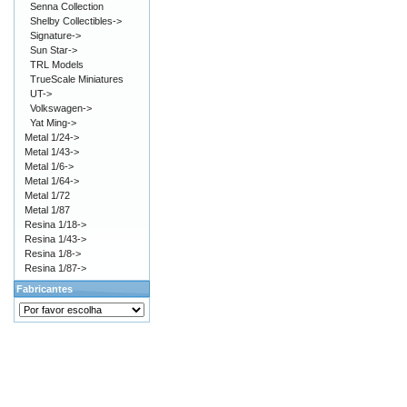
Senna Collection
Shelby Collectibles->
Signature->
Sun Star->
TRL Models
TrueScale Miniatures
UT->
Volkswagen->
Yat Ming->
Metal 1/24->
Metal 1/43->
Metal 1/6->
Metal 1/64->
Metal 1/72
Metal 1/87
Resina 1/18->
Resina 1/43->
Resina 1/8->
Resina 1/87->
Fabricantes