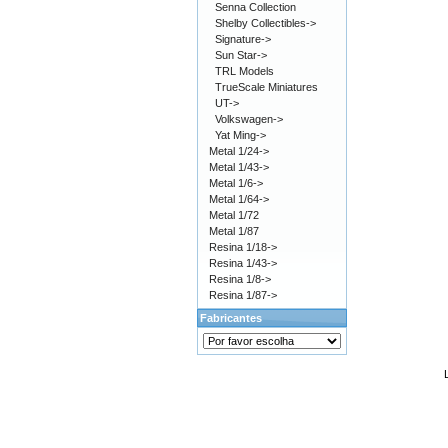
Senna Collection
Shelby Collectibles->
Signature->
Sun Star->
TRL Models
TrueScale Miniatures
UT->
Volkswagen->
Yat Ming->
Metal 1/24->
Metal 1/43->
Metal 1/6->
Metal 1/64->
Metal 1/72
Metal 1/87
Resina 1/18->
Resina 1/43->
Resina 1/8->
Resina 1/87->
Fabricantes