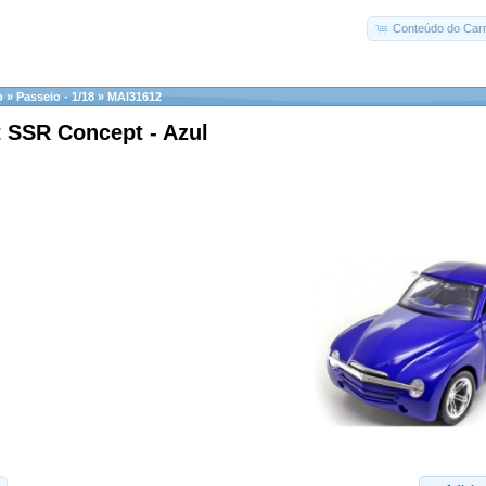
Conteúdo do Carr
o
»
Passeio - 1/18
»
MAI31612
 SSR Concept - Azul