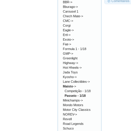
Comentários
BBR->
Bburago->
Carousel 1
Chech Mate->
CMC->
Corgi
Eagle->
Ertl->
Exoto->
Fiat->
Formula 1 - 1/18
GMP->
Greenlight
Highway->
Hot Hheels->
Jada Toys
Kyosho->
Lane Collectibles->
Maisto
->
Competição - 1/18
Passeio - 1/18
Minichamps->
Mondo Motors
Motor City Classics
NOREV->
Revell
Road Legends
Schuco