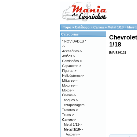
Topo
»
Catálogo
»
Carros
»
Metal 1/18
»
Maist
Categorias
Chevrolet
* NOVIDADES *
1/18
->
Acessórios->
[MAI31612]
Aviões->
Caminhões->
Capacetes->
Figuras->
Helicópteros->
Militares->
Motores->
Motos->
Ônibus->
Tanques->
Terraplanagem
Tratores->
Trens->
Carros
->
Metal 1/12->
Metal 1/18
->
Autoart->