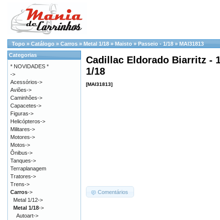
Topo
»
Catálogo
»
Carros
»
Metal 1/18
»
Maisto
»
Passeio - 1/18
»
MAI31813
Categorias
Cadillac Eldorado Biarritz - 
* NOVIDADES *
1/18
->
Acessórios->
[MAI31813]
Aviões->
Caminhões->
Capacetes->
Figuras->
Helicópteros->
Militares->
Motores->
Motos->
Ônibus->
Tanques->
Terraplanagem
Tratores->
Trens->
Comentários
Carros
->
Metal 1/12->
Metal 1/18
->
Autoart->