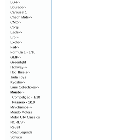
BBR->
Bburago->
Carousel 1
Chech Mate->
CMC->
Corgi
Eagle->
Ertl->
Exoto->
Fiat->
Formula 1 - 1/18
GMP->
Greenlight
Highway->
Hot Hheels->
Jada Toys
Kyosho->
Lane Collectibles->
Maisto
->
Competição - 1/18
Passeio - 1/18
Minichamps->
Mondo Motors
Motor City Classics
NOREV->
Revell
Road Legends
Schuco