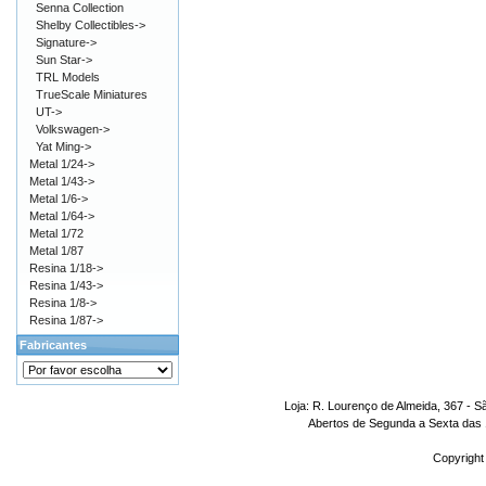
Senna Collection
Shelby Collectibles->
Signature->
Sun Star->
TRL Models
TrueScale Miniatures
UT->
Volkswagen->
Yat Ming->
Metal 1/24->
Metal 1/43->
Metal 1/6->
Metal 1/64->
Metal 1/72
Metal 1/87
Resina 1/18->
Resina 1/43->
Resina 1/8->
Resina 1/87->
Fabricantes
Loja: R. Lourenço de Almeida, 367 - S
Abertos de Segunda a Sexta das 1
Copyright