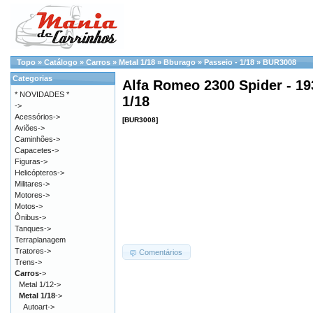
Topo
»
Catálogo
»
Carros
»
Metal 1/18
»
Bburago
»
Passeio - 1/18
»
BUR3008
Categorias
Alfa Romeo 2300 Spider - 19
* NOVIDADES *
1/18
->
Acessórios->
[BUR3008]
Aviões->
Caminhões->
Capacetes->
Figuras->
Helicópteros->
Militares->
Motores->
Motos->
Ônibus->
Tanques->
Terraplanagem
Tratores->
Comentários
Trens->
Carros
->
Metal 1/12->
Metal 1/18
->
Autoart->