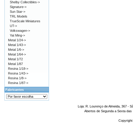
Shelby Collectibles->
Signature->
Sun Star->
TRL Models
TrueScale Miniatures
UT->
Volkswagen->
Yat Ming->
Metal 1/24->
Metal 1/43->
Metal 1/6->
Metal 1/64->
Metal 1/72
Metal 1/87
Resina 1/18->
Resina 1/43->
Resina 1/8->
Resina 1/87->
Fabricantes
Loja: R. Lourenço de Almeida, 367 - S
Abertos de Segunda a Sexta das 1
Copyright