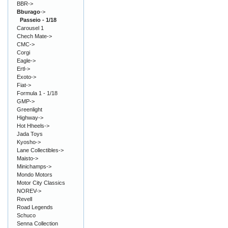
BBR->
Bburago
->
Passeio - 1/18
Carousel 1
Chech Mate->
CMC->
Corgi
Eagle->
Ertl->
Exoto->
Fiat->
Formula 1 - 1/18
GMP->
Greenlight
Highway->
Hot Hheels->
Jada Toys
Kyosho->
Lane Collectibles->
Maisto->
Minichamps->
Mondo Motors
Motor City Classics
NOREV->
Revell
Road Legends
Schuco
Senna Collection