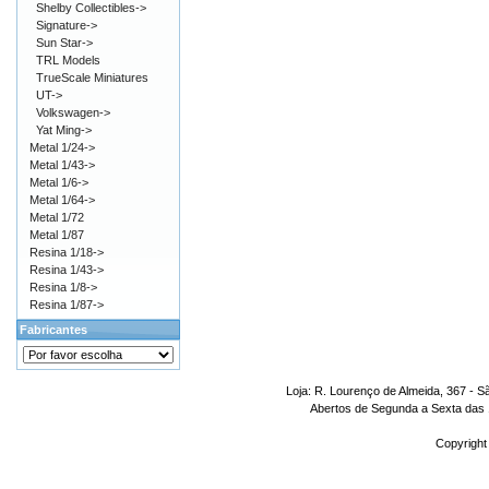
Shelby Collectibles->
Signature->
Sun Star->
TRL Models
TrueScale Miniatures
UT->
Volkswagen->
Yat Ming->
Metal 1/24->
Metal 1/43->
Metal 1/6->
Metal 1/64->
Metal 1/72
Metal 1/87
Resina 1/18->
Resina 1/43->
Resina 1/8->
Resina 1/87->
Fabricantes
Loja: R. Lourenço de Almeida, 367 - S
Abertos de Segunda a Sexta das 1
Copyright