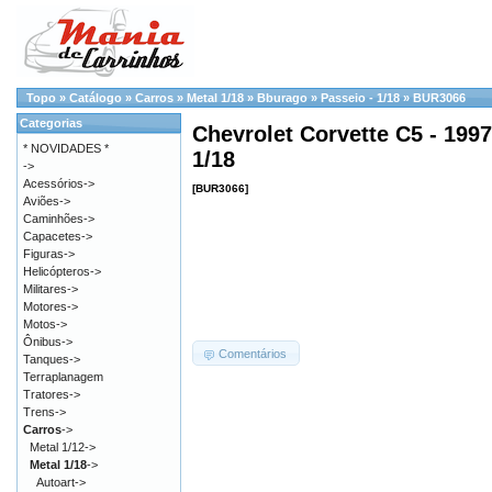
Topo
»
Catálogo
»
Carros
»
Metal 1/18
»
Bburago
»
Passeio - 1/18
»
BUR3066
Categorias
Chevrolet Corvette C5 - 199
* NOVIDADES *
1/18
->
Acessórios->
[BUR3066]
Aviões->
Caminhões->
Capacetes->
Figuras->
Helicópteros->
Militares->
Motores->
Motos->
Ônibus->
Comentários
Tanques->
Terraplanagem
Tratores->
Trens->
Carros
->
Metal 1/12->
Metal 1/18
->
Autoart->