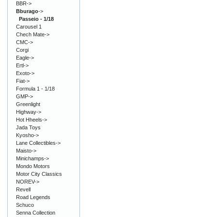
BBR->
Bburago
->
Passeio - 1/18
Carousel 1
Chech Mate->
CMC->
Corgi
Eagle->
Ertl->
Exoto->
Fiat->
Formula 1 - 1/18
GMP->
Greenlight
Highway->
Hot Hheels->
Jada Toys
Kyosho->
Lane Collectibles->
Maisto->
Minichamps->
Mondo Motors
Motor City Classics
NOREV->
Revell
Road Legends
Schuco
Senna Collection