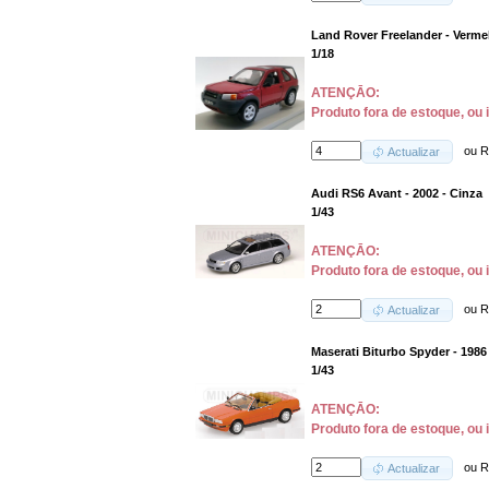
Land Rover Freelander - Verme
1/18
ATENÇĀO:
Produto fora de estoque, ou 
ou
R
Actualizar
Audi RS6 Avant - 2002 - Cinza
1/43
ATENÇĀO:
Produto fora de estoque, ou 
ou
R
Actualizar
Maserati Biturbo Spyder - 1986
1/43
ATENÇĀO:
Produto fora de estoque, ou 
ou
R
Actualizar