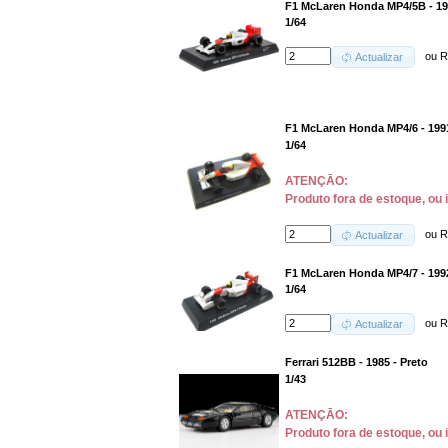
F1 McLaren Honda MP4/5B - 19
1/64
ou
R
Actualizar
F1 McLaren Honda MP4/6 - 199
1/64
ATENÇĀO:
Produto fora de estoque, ou 
ou
R
Actualizar
F1 McLaren Honda MP4/7 - 199
1/64
ou
R
Actualizar
Ferrari 512BB - 1985 - Preto
1/43
ATENÇĀO:
Produto fora de estoque, ou 