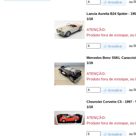
ou
R
Actualizar
Lancia Aurelia B24 Spider - 19
1/18
ATENÇĀO:
Produto fora de estoque, ou 
ou
R
Actualizar
Mercedes Benz SSKL Caracciola
1/18
ATENÇĀO:
Produto fora de estoque, ou 
ou
R
Actualizar
Chevrolet Corvette C5 - 1997 -
1/18
ATENÇĀO:
Produto fora de estoque, ou 
ou
R
Actualizar