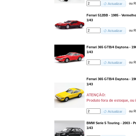
ou
R
Actualizar
Ferrari 512BB - 1985 - Vermelh
1/43
ou
R
Actualizar
Ferrari 365 GTB/4 Daytona - 19
1/43
ou
R
Actualizar
Ferrari 365 GTB/4 Daytona - 19
1/43
ATENÇĀO:
Produto fora de estoque, ou 
ou
R
Actualizar
BMW Serie 5 Touring - 2003 - P
1/43