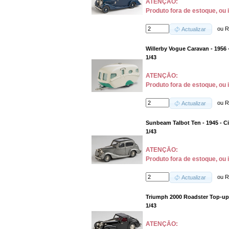
ATENÇĀO:
Produto fora de estoque, ou 
ou
R
Actualizar
Willerby Vogue Caravan - 1956
1/43
ATENÇĀO:
Produto fora de estoque, ou 
ou
R
Actualizar
Sunbeam Talbot Ten - 1945 - C
1/43
ATENÇĀO:
Produto fora de estoque, ou 
ou
R
Actualizar
Triumph 2000 Roadster Top-up 
1/43
ATENÇĀO: