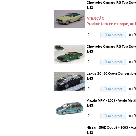
Chevrolet Camaro RS Top Down
1/43
ATENÇĀO:
Produto fora de estoque, ou 
ou
R
Actualizar
Chevrolet Camaro RS Top Down
1/43
ou
R
Actualizar
Lexus SC430 Open Convertible 
1/43
ou
R
Actualizar
Mazda MPV - 2003 - Verde Metá
1/43
ou
R
Actualizar
Nissan 350Z Coupé - 2003 - Az
1/43