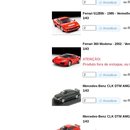
ou
R
Actualizar
Ferrari 512BBi - 1985 - Vermelh
1/43
ou
R
Actualizar
Ferrari 360 Modena - 2002 - Ve
1/43
ATENÇĀO:
Produto fora de estoque, ou 
ou
R
Actualizar
Mercedes-Benz CLK DTM AMG S
1/43
ou
R
Actualizar
Mercedes-Benz CLK DTM AMG S
1/43