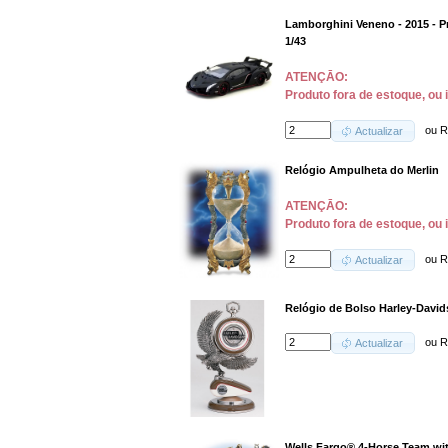
Lamborghini Veneno - 2015 - P
1/43
ATENÇĀO:
Produto fora de estoque, ou 
ou
R
Actualizar
Relógio Ampulheta do Merlin
ATENÇĀO:
Produto fora de estoque, ou 
ou
R
Actualizar
Relógio de Bolso Harley-Davi
ou
R
Actualizar
Wells Fargo® 4-Horse Team wi