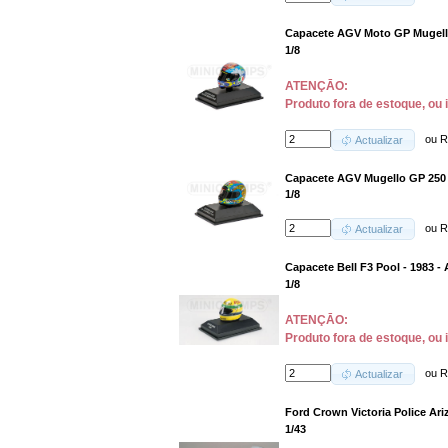
Capacete AGV Moto GP Mugello 
1/8
ATENÇĀO:
Produto fora de estoque, ou 
ou
R
Actualizar
Capacete AGV Mugello GP 250 -
1/8
ou
R
Actualizar
Capacete Bell F3 Pool - 1983 -
1/8
ATENÇĀO:
Produto fora de estoque, ou 
ou
R
Actualizar
Ford Crown Victoria Police Ari
1/43