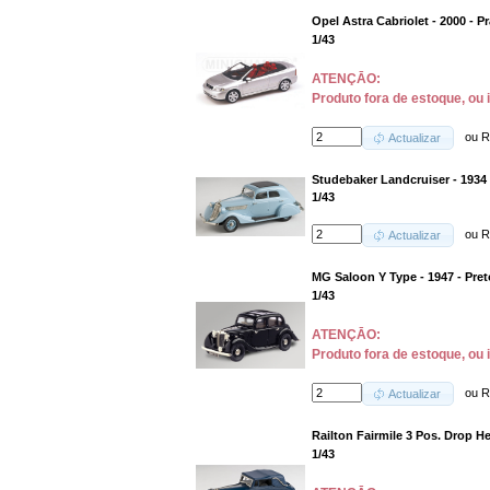
Opel Astra Cabriolet - 2000 - Pr
1/43
ATENÇĀO:
Produto fora de estoque, ou 
ou
R
Actualizar
Studebaker Landcruiser - 1934 
1/43
ou
R
Actualizar
MG Saloon Y Type - 1947 - Pret
1/43
ATENÇĀO:
Produto fora de estoque, ou 
ou
R
Actualizar
Railton Fairmile 3 Pos. Drop H
1/43