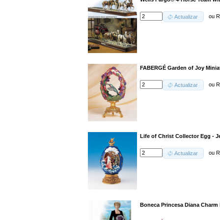
ou
R
Actualizar
FABERGÉ Garden of Joy Minia
ou
R
Actualizar
Life of Christ Collector Egg -
ou
R
Actualizar
Boneca Princesa Diana Charm P