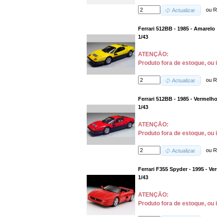
ou
R
Actualizar
Ferrari 512BB - 1985 - Amarelo
1/43
ATENÇĀO:
Produto fora de estoque, ou 
ou
R
Actualizar
Ferrari 512BB - 1985 - Vermelh
1/43
ATENÇĀO:
Produto fora de estoque, ou 
ou
R
Actualizar
Ferrari F355 Spyder - 1995 - V
1/43
ATENÇĀO:
Produto fora de estoque, ou 