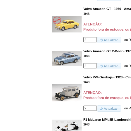
Volvo Amazon GT - 1970 - Ama
1/43
ATENÇĀO:
Produto fora de estoque, ou 
ou
R
Actualizar
Volvo Amazon GT 2-Door - 1970
1/43
ou
R
Actualizar
Volvo PV4 Orrekoja - 1928 - Ci
1/43
ATENÇĀO:
Produto fora de estoque, ou 
ou
R
Actualizar
F1 McLaren MP4/8B Lamborghini
1/43