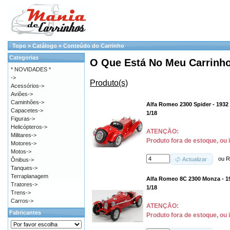
Topo
»
Catálogo
»
Conteúdo do Carrinho
Categorias
O Que Está No Meu Carrinh
* NOVIDADES *
->
Produto(s)
Acessórios->
Aviões->
Caminhões->
Alfa Romeo 2300 Spider - 1932
Capacetes->
1/18
Figuras->
Helicópteros->
ATENÇĀO:
Militares->
Produto fora de estoque, ou 
Motores->
Motos->
ou
R
Actualizar
Ônibus->
Tanques->
Terraplanagem
Alfa Romeo 8C 2300 Monza - 1
Tratores->
1/18
Trens->
Carros->
ATENÇĀO:
Fabricantes
Produto fora de estoque, ou 