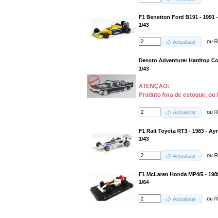
F1 Benetton Ford B191 - 1991 
1/43
ou
R
Actualizar
Desoto Adventurer Hardtop Cou
1/43
ATENÇĀO:
Produto fora de estoque, ou 
ou
R
Actualizar
F1 Ralt Toyota RT3 - 1983 - Ay
1/43
ou
R
Actualizar
F1 McLaren Honda MP4/5 - 198
1/64
ou
R
Actualizar